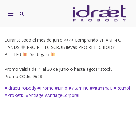
Skip
to
Primary
content
Show
I
Co
Search
Menu
Form
C
for
Mobile
Durante todo el mes de junio >>>> Comprando VITAMIN C
HANDS
PRO RETI C SCRUB llevás PRO RETI C BODY
BUTTER
De Regalo
.
Promo válida del 1 al 30 de Junio o hasta agotar stock.
Promo COde: 9628
#IdraetProBody
#Promo
#Junio
#VitaminC
#VitaminaC
#Retinol
#ProRetiC
#Antiage
#AntiageCorporal